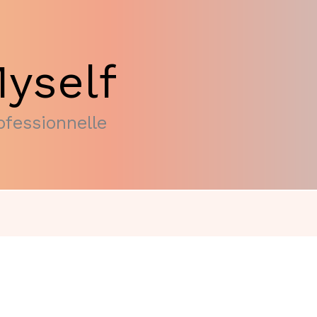
yself
fessionnelle