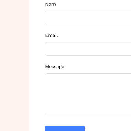
Leave
Nom
this
field
blank
Email
Message