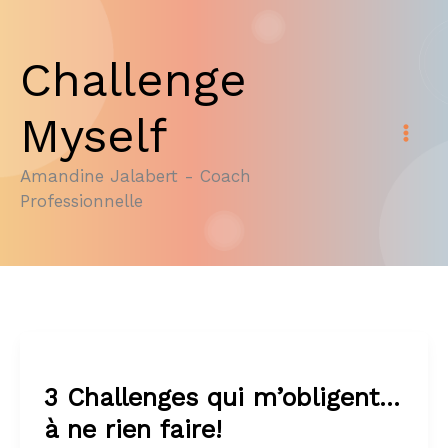
Aller
au
Challenge
contenu
Myself
Amandine Jalabert - Coach
Professionnelle
3 Challenges qui m’obligent…
à ne rien faire!