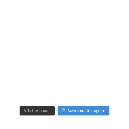
Afficher plus...
Suivre sur Instagram
L