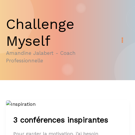
Aller
au
Challenge
contenu
Myself
Amandine Jalabert - Coach
Professionnelle
3 conférences inspirantes
Pour garder la motivation, j’ai besoin